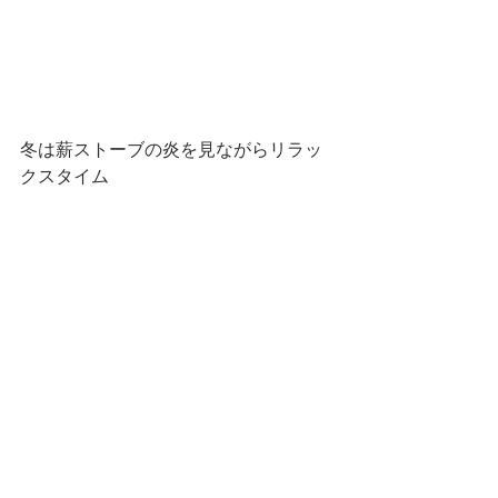
冬は薪ストーブの炎を見ながらリラッ
クスタイム
こちらの
アンティークな高級家具も付