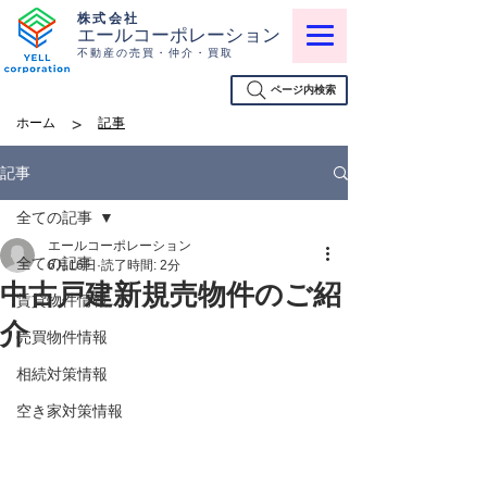
株式会社
エールコーポレーション
不動産の売買・仲介・買取
ページ内検索
>
ホーム
記事
記事
全ての記事
エールコーポレーション
全ての記事
6月16日
読了時間: 2分
中古戸建新規売物件のご紹
賃貸物件情報
介
売買物件情報
相続対策情報
空き家対策情報