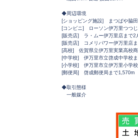
◆周辺環境
[ショッピング施設] まつばや脇田店
[コンビニ] ローソン伊万里つつじヶ
[販売店] ラ・ムー伊万里店まで2,0
[販売店] コメリパワー伊万里店まで
[高校] 佐賀県立伊万里実業高校商
[中学校] 伊万里市立啓成中学校まで
[小学校] 伊万里市立伊万里小学校ま
[郵便局] 啓成郵便局まで1,570m
◆取引態様
一般媒介