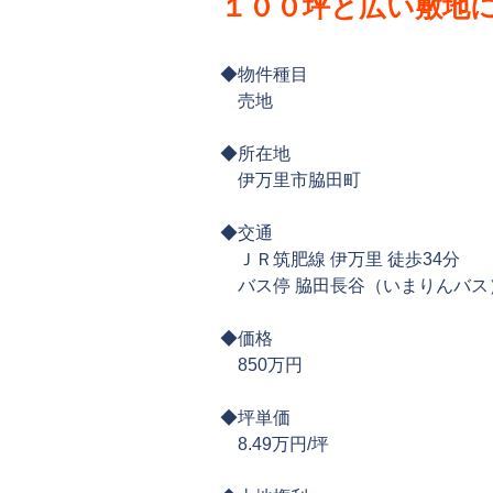
１００坪と広い敷地
◆物件種目
売地
◆所在地
伊万里市脇田町
◆交通
ＪＲ筑肥線 伊万里 徒歩34分
バス停 脇田長谷（いまりんバス）
◆価格
850万円
◆坪単価
8.49万円/坪