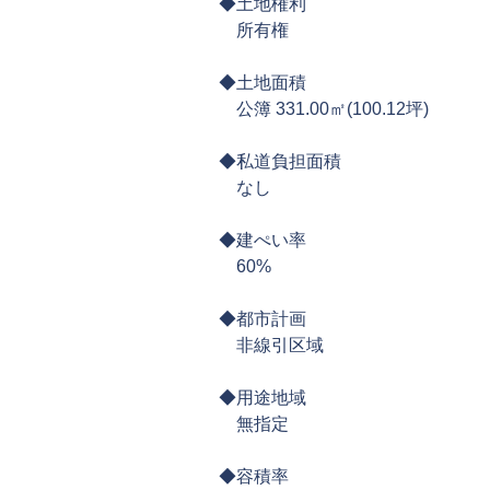
◆土地権利
所有権
◆土地面積
公簿 331.00㎡(100.12坪)
◆私道負担面積
なし
◆建ぺい率
​ 60%
◆都市計画
非線引区域
◆用途地域
無指定
◆容積率