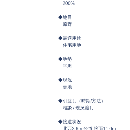
​ 200%
◆地目
原野
◆最適用途
住宅用地
◆地勢
​ 平坦
◆現況
更地
◆引渡し（時期/方法）
相談 / 現況渡し
◆接道状況
​ 北西3.6m 公道 接面11.0m