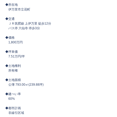
◆所在地
伊万里市立花町
◆交通
ＪＲ筑肥線 上伊万里 徒歩12分
バス停 六仙寺 停歩3分
◆価格
1,800万円
◆坪単価
7.51万円/坪
◆土地権利
所有権
◆土地面積
公簿 793.00㎡(239.88坪)
◆建ぺい率
​ 60%
◆都市計画
非線引区域