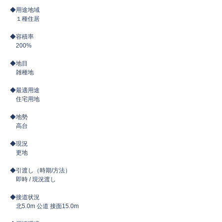
◆用途地域
１種住居
◆容積率
​ 200%
◆地目
雑種地
◆最適用途
住宅用地
◆地勢
​ 高台
◆現況
更地
◆引渡し（時期/方法）
即時 / 現況渡し
◆接道状況
​ 北5.0m 公道 接面15.0m