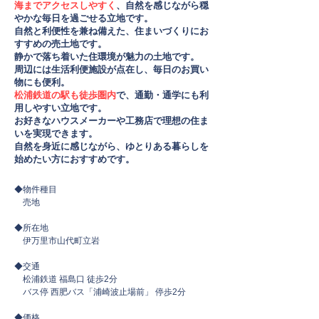
海までアクセスしやすく
、自然を感じながら穏
やかな毎日を過ごせる立地です。
自然と利便性を兼ね備えた、住まいづくりにお
すすめの売土地です。
静かで落ち着いた住環境が魅力の土地です。
周辺には生活利便施設が点在し、毎日のお買い
物にも便利。
松浦鉄道の駅も徒歩圏内
で、通勤・通学にも利
用しやすい立地です。
お好きなハウスメーカーや工務店で理想の住ま
いを実現できます。
自然を身近に感じながら、ゆとりある暮らしを
始めたい方におすすめです。
◆物件種目
売地
◆所在地
伊万里市山代町立岩
◆交通
松浦鉄道 福島口 徒歩2分
バス停 西肥バス「浦崎波止場前」 停歩2分
◆価格