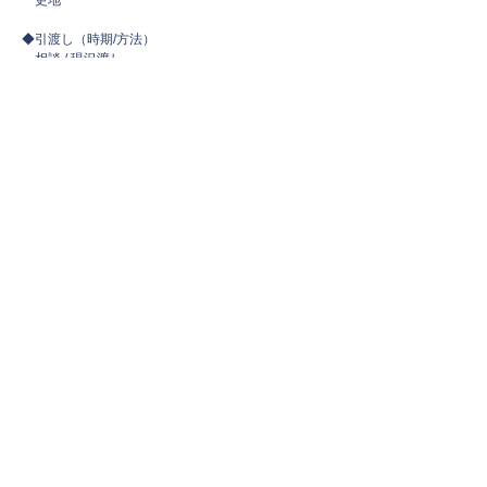
更地
◆引渡し（時期/方法）
相談 / 現況渡し
◆周辺環境
[ショッピング施設] Ａコープ浦之崎店まで422m
[コンビニ] ファミリーマート浦之崎店まで548m
[小学校] 伊万里市立山代西小学校まで2,299m
[中学校] 青嶺中学校まで3,600m
[病院] 陽迎堂武部病院まで2,921m
[郵便局] 浦崎郵便局まで457m
◆取引態様
一般媒介