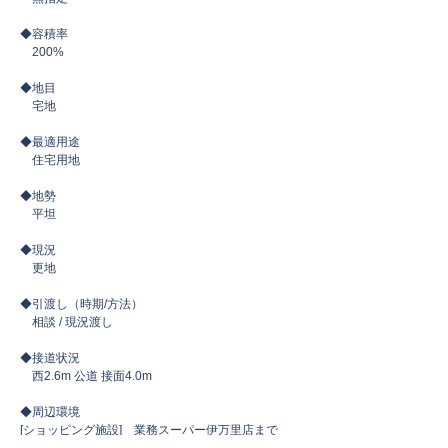
◆容積率
​ 200%
◆地目
宅地
◆最適用途
住宅用地
◆地勢
​ 平坦
◆現況
更地
◆引渡し（時期/方法）
相談 / 現況渡し
◆接道状況
​ 西2.6m 公道 接面4.0m
◆周辺環境
[ショッピング施設] 業務スーパー伊万里店まで