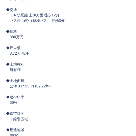
◆交通
ＪＲ筑肥線 上伊万里 徒歩12分
バス停 白野（昭和バス） 停歩3分
◆価格
380万円
◆坪単価
3.72万円/坪
◆土地権利
所有権
◆土地面積
公簿 337.95㎡(102.22坪)
◆建ぺい率
​ 60%
◆都市計画
非線引区域
◆用途地域
無指定