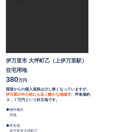
伊万里市 大坪町乙（上伊万里駅）
住宅用地
380
万円
国道からの侵入道路は少し狭くなっていますが、
伊万里の中心街にも近く静かな地域
で、坪単価約
３．７万円という好立地です。
◆物件種目
売地
◆所在地
伊万里市大坪町乙