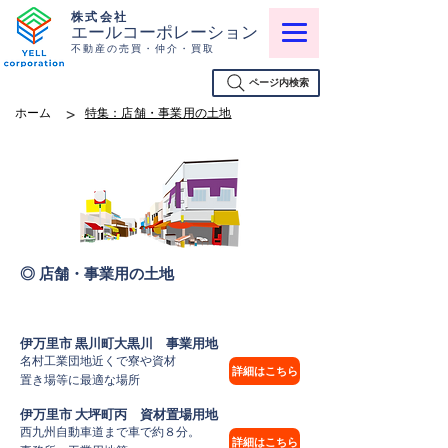
株式会社
エールコーポレーション
不動産の売買・仲介・買取
ページ内検索
>
ホーム
特集：店舗・事業用の土地
◎ 店舗・事業用の土地
伊万里市 黒川町大黒川 事業用地
名村工業団地近くで寮や資材
詳細はこちら
置き場等に最適な場所
伊万里市 大坪町丙 資材置場用地
西九州自動車道まで車で約８分。
詳細はこちら