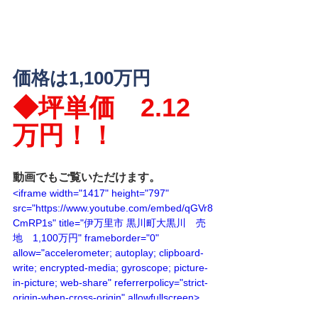
価格は1,100万円
◆坪単価　2.12
万円！！
動画でもご覧いただけます。
<iframe width="1417" height="797" 
src="https://www.youtube.com/embed/qGVr8
CmRP1s" title="伊万里市 黒川町大黒川　売
地　1,100万円" frameborder="0" 
allow="accelerometer; autoplay; clipboard-
write; encrypted-media; gyroscope; picture-
in-picture; web-share" referrerpolicy="strict-
origin-when-cross-origin" allowfullscreen>
</iframe>