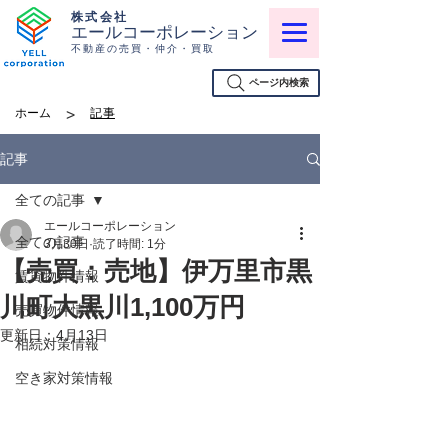
株式会社
エールコーポレーション
不動産の売買・仲介・買取
ページ内検索
>
ホーム
記事
記事
全ての記事
エールコーポレーション
全ての記事
3月30日
読了時間: 1分
【売買：売地】伊万里市黒
賃貸物件情報
川町大黒川1,100万円
売買物件情報
更新日：
4月13日
相続対策情報
空き家対策情報