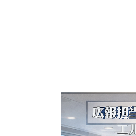
売買・仲介・管理・賃貸
・家族信託による資産管
知症対策などご相談をお
ております。
〒848-0047
佐賀県伊万里市伊万里町甲709
📠
0955-25
0955-22-2131
​広報担
エル