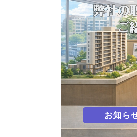
​弊社の
ご紹
お知ら