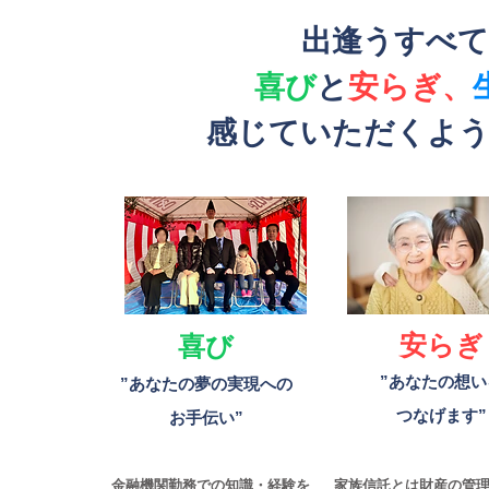
出逢うすべて
喜び
と
安らぎ、
へ
感じていただくよう
事業拡
安らぎ
喜び
探しか
​”あなたの想
​”あなたの夢の実現への
お手伝
つなげます”
お手伝い”
金融機関勤務での知識・経験を
家族信託とは財産の管