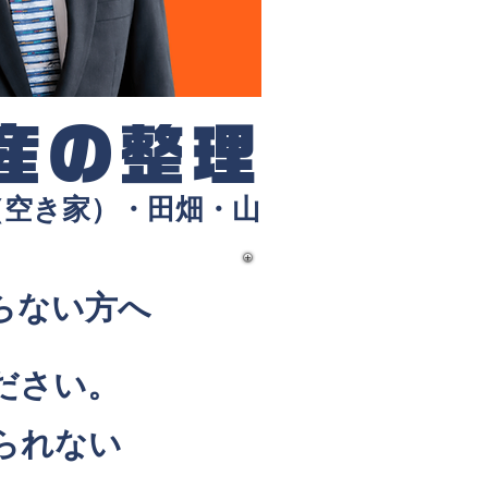
産の整理
（空き家）・田畑・山
らない方へ
ださい。
られない