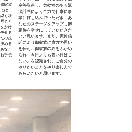
る御家族
産等取得し、実効性のある返
社では、
済計画により全力で仕事に事
き継ぐ社
業に打ち込んでいただき、あ
も同じと
なたのステージをアップし御
生をかけ
家族を幸せにしていただきた
に任せる
いと思います。また、家族信
なたの想
託により御家族に貴方の思い
し決める
を伝え、御家族の絆をふかめ
。あなた
られ「今日よりも若い日はこ
ぐお手伝
ない」を認識され、ご自分の
やりたいことをやり楽しんで
もらいたいと思います。