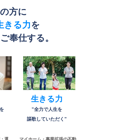
の方に
生きる力
を
ご奉仕する。
生きる力
いを
​”全力で人生を
謳歌していただく”
理・運
マイホーム・事業拡張の不動