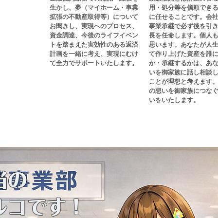
業務
生かし、夢（マイホーム・事業
用・処分等を信頼でき
拡張の不動産取得等）について
に任せることです。会
理の認
お聞きし、実現へのプロセス、
事業承継で必ず後を引
資金調達、今後のライフイベン
長を任命します。個人
受けし
トを踏まえた実効性のある返済
思います。あなたが人
計画を一緒に考え、実現にむけ
て作り上げた資産を誰
て全力でサポートいたします。
か・承継するかは、あ
いを御家族に話し相談
ことが理想と考えます
の想いを御家族につな
いをいたします。
番地1
-9292
当の
コです！