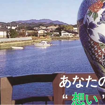
あなた
“
想い