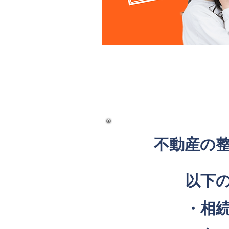
不動産の
以下
・相