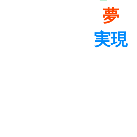
“
夢
”
の
実現
マイホーム・アパート・
張の土地建物購入の物件
ら資金調達までしっかり
いいたします。