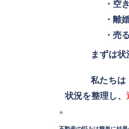
・空
・離
​・
​まずは
私たちは
​状況を整理し、
​不動産の悩みは簡単に結