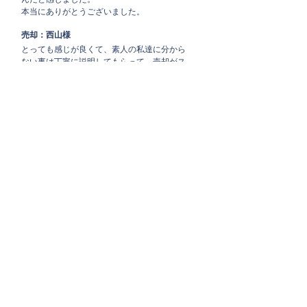
本当にありがとうございました。
売却：西山様
とっても感じが良くて、素人の私達に分から
ない事は丁寧に説明してもらって、売却がス
ムーズに出来て感謝してます😊
売却：田中様
売却の際にお世話になりました。私達の目線
に立って親身に動いて下さり感謝しかありま
せん☺️私達の希望通り早く動いて下さりとて
も助かりました。ぜひおすすめの不動産屋さ
んです！
トンカチカチカチ様
ピンチの時に頼りになる不動産屋さんでした❗あ
りがとうございます‼️
森様
迅速な対応と、こちらの要望にも真摯に向き
合って頂いて、すごく安心感が持てました。