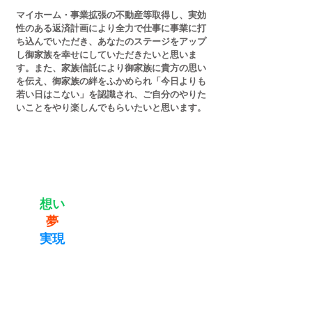
マイホーム・事業拡張の不動産等取得し、実効
性のある返済計画により全力で仕事に事業に打
ち込んでいただき、あなたのステージをアップ
し御家族を幸せにしていただきたいと思いま
す。また、家族信託により御家族に貴方の思い
を伝え、御家族の絆をふかめられ「今日よりも
若い日はこない」を認識され、ご自分のやりた
いことをやり楽しんでもらいたいと思います。
マイホーム・アパート・事業拡
張の土地建物購入の物件探しか
あなたの
ら資金調達までしっかりお手伝
“
想い
”
いいたします。
“
夢
”
売買・仲介・管理・賃貸業務
の
実現
へ
・家族信託による資産管理の認
知症対策などご相談をお受けし
ております。