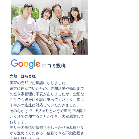
口コミ投稿
​売却：はらま様
実家の売却でお世話になりました。
遠方に住んでいたため、売却活動や売却まで
の空き家管理に不安がありましたが、些細な
ことでも親身に相談に乗ってくださり、常に
丁寧かつ迅速に対応していただきました。
そのおかげで、約3ヶ月という短期間で納得の
いく形で売却することができ、大変感謝して
おります。
売り手の事情や気持ちをしっかり汲み取りな
がら進めてくださる、信頼できる不動産屋さ
んだと感じました。