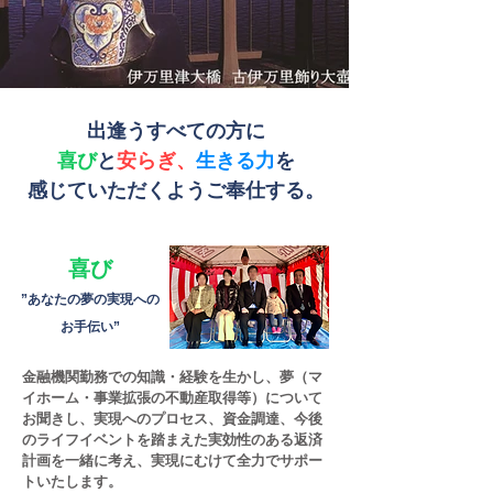
出逢うすべての方に
喜び
と
安らぎ、
生きる力
を
感じていただくようご奉仕する。
喜び
​”あなたの夢の実現への
お手伝い”
金融機関勤務での知識・経験を生かし、夢（マ
イホーム・事業拡張の不動産取得等）について
お聞きし、実現へのプロセス、資金調達、今後
のライフイベントを踏まえた実効性のある返済
計画を一緒に考え、実現にむけて全力でサポー
トいたします。