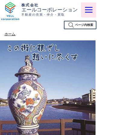
株式会社
エールコーポレーション
不動産の売買・仲介・買取
ページ内検索
ホーム
この街に根ざし
​ 想いに尽くす